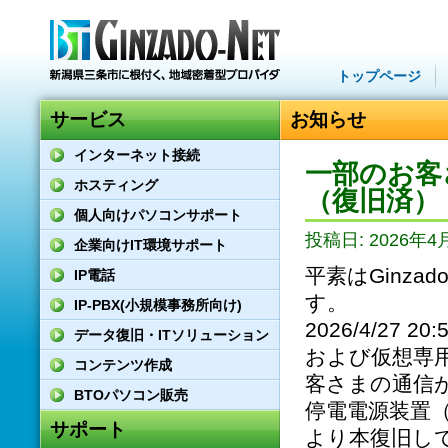
トップページ
サービス
お知らせ
インターネット接続
一部のお客
ホスティング
（復旧済）
個人向けパソコンサポート
投稿日: 2026年4月
企業向けIT環境サポート
平素はGinz
IP電話
す。
IP-PBX(小規模事務所向け)
2026/4/27 
データ復旧・ITソリューション
および仮想専
コンテンツ作成
客さまの通信
BTOパソコン販売
停電電源装置
サポート
より本復旧し