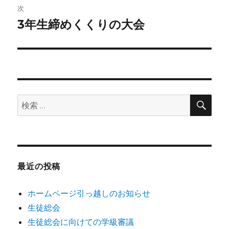
ビ
稿:
次
ゲ
3年生締めくくりの大会
次
の
ー
投
シ
稿:
ョ
検
検
索
ン
索:
最近の投稿
ホームページ引っ越しのお知らせ
生徒総会
生徒総会に向けての学級審議