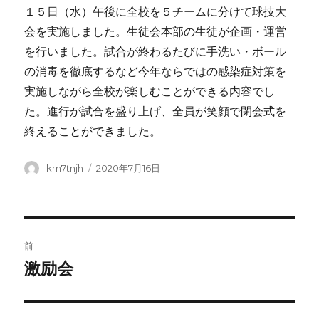
１５日（水）午後に全校を５チームに分けて球技大
会を実施しました。生徒会本部の生徒が企画・運営
を行いました。試合が終わるたびに手洗い・ボール
の消毒を徹底するなど今年ならではの感染症対策を
実施しながら全校が楽しむことができる内容でし
た。進行が試合を盛り上げ、全員が笑顔で閉会式を
終えることができました。
投
投
km7tnjh
2020年7月16日
稿
稿
者
日:
投
前
稿
激励会
前
の
ナ
投