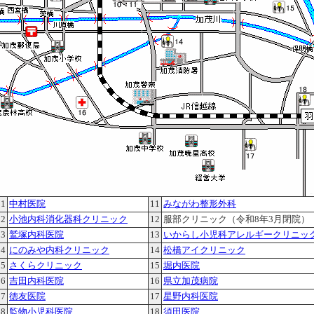
01
中村医院
11
みながわ整形外科
02
小池内科消化器科クリニック
12
服部クリニック（令和8年3月閉院）
03
鷲塚内科医院
13
いからし小児科アレルギークリニッ
04
にのみや内科クリニック
14
松橋アイクリニック
05
さくらクリニック
15
堀内医院
06
吉田内科医院
16
県立加茂病院
07
徳友医院
17
星野内科医院
08
監物小児科医院
18
須田医院