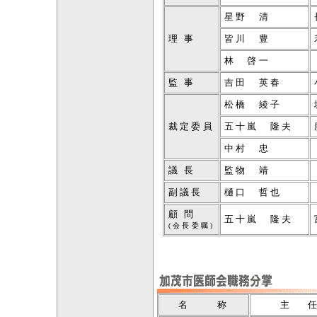
星野 清
理 事
皆川 豊
林 啓一
監 事
吉田 英春
松橋 綾子
裁定委員
五十嵐 隆夫
中村 忠
議 長
監物 靖
副議長
樋口 哲也
顧 問
五十嵐 隆夫
(会長委嘱)
名 称
主 