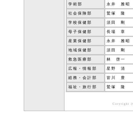
学術部
永井 雅昭
社会保険部
鷲塚 隆
学校保健部
須田 剛
母子保健部
長場 章
産業保健部
永井 雅昭
地域保健部
須田 剛
救急医療部
林 啓一
広報・情報部
星野 清
総務・会計部
皆川 豊
福祉・旅行部
鷲塚 隆
Coryright (