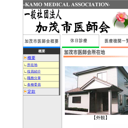
概要
概要
∟
所在地
∟
役員紹介
∟
職務分掌
∟
各種委員
定款
【外観】