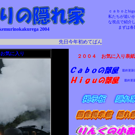
ｃａｂｏとhi
私たちが追い
な視点で紹介
まずは各
kemurinokakurega 2004
先日今年初めてばんえつ物語に乗っ
のお気に入り
２００４ お気に入り表紙
最終更
最終更