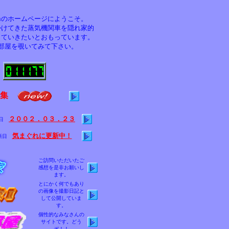
guのホームページにようこそ。
かけてきた蒸気機関車を隠れ家的
していきたいとおもっています。
部屋を覗いてみて下さい。
てきました。今年は石炭のみでの走行が多いとかで車内はけむりが
集
２００２．０３．２３
新日
気まぐれに更新中！
新日
ご訪問いただいたご
感想を是非お願いし
ます。
とにかく何でもあり
の画像を撮影日記と
して公開していま
す。
個性的なみなさんの
サイトです。どう
ぞ！！