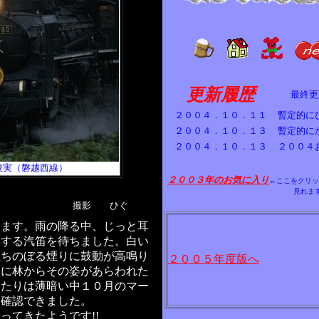
更新履歴
最終
２００４．１０．１１
暫定的に
２００４．１０．１３
暫定的に
２００４．１０．１３
２００４
豊実
（磐越西線）
２００３年のお気に入り
←ここをクリッ
見れま
撮影 ひぐ
きます。雨の降る中、じっと耳
車する汽笛を待ちました。白い
立ちのぼる煙りに鼓動が高鳴り
２００５年度版へ
もに林からその姿があらわれた
あたりは薄暗い中１０月のマー
を確認できました。
ってきたようです!!