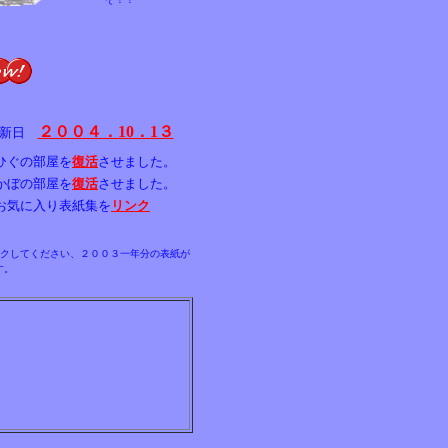
２００４．10．1３
更新日
ひぐの部屋を
復活
させました。
かぼの部屋を
復活
させました。
お気に入り表紙集を
リンク
クしてください、２００３一年分の表紙が
す。