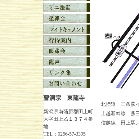
曹洞宗 東龍寺
北陸道 三条燕
新潟県南蒲原郡田上町
上越新幹線 燕
大字田上乙１３７４番
信越線 田上駅
地
TEL：0256-57-3395