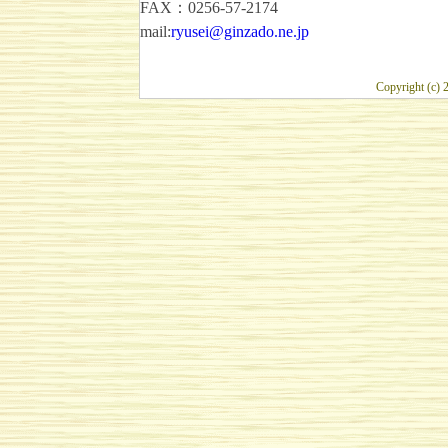
FAX：0256-57-2174
mail:
ryusei@ginzado.ne.jp
Copyright (c)