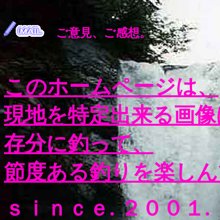
ご意見、ご感想。
このホームページは、
現地を特定出来る画像
存分に釣って、
節度ある釣りを楽しん
ｓｉｎｃｅ. ２００１.