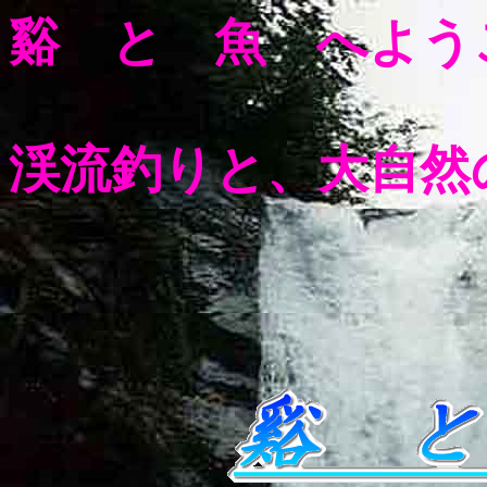
谿 と 魚 へよう
渓流釣りと、大自然