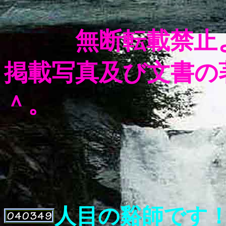
無断転載禁止
掲載写真及び文書の
＾。
あ
人目の谿師です