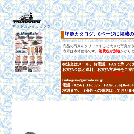
ネットdeショッピング
坪源カタログ、8ページに掲載
商品の写真をクリックすると大きな写真が
表示は本体価格です。
消費税が別途
かかり
御注文はメール、お電話、FAXで承って
お支払金額と送料、お支払方法等をご案
￥10,000-以上のお買い上げで送料サ
tsubogen@ginzado.ne.jp
電話（0256）33-3375 FAX(0256)36-464
坪源まで。（海外への発送はしておりま