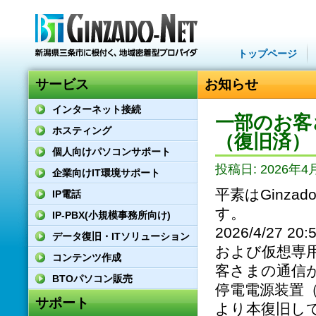
トップページ
サービス
お知らせ
インターネット接続
一部のお客
ホスティング
（復旧済）
個人向けパソコンサポート
投稿日: 2026年4月
企業向けIT環境サポート
平素はGinz
IP電話
す。
IP-PBX(小規模事務所向け)
2026/4/27 
データ復旧・ITソリューション
および仮想専
コンテンツ作成
客さまの通信
BTOパソコン販売
停電電源装置
サポート
より本復旧し